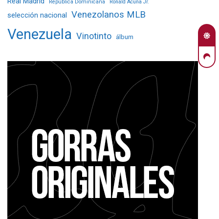
Real Madrid
República Dominicana
Ronald Acuña Jr.
Venezolanos MLB
selección nacional
Venezuela
Vinotinto
álbum