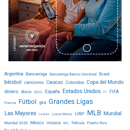
Argentina
Bancamiga
Bancamiga Banco Universal
Brasil
béisbol
Copa del Mundo
Caracas
Colombia
canciones
Estados Unidos
dinero
España
FIFA
disco
EEUU
F1
Grandes Ligas
Fútbol
gira
Francia
MLB
Las Mayores
Mundial
LVBP
Lionel Messi
Lesión
Mundial 2026
México
música
Película
Puerto Rico
NFL