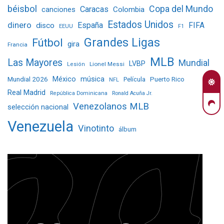
béisbol
Copa del Mundo
Caracas
Colombia
canciones
Estados Unidos
dinero
España
FIFA
disco
EEUU
F1
Grandes Ligas
Fútbol
gira
Francia
MLB
Las Mayores
Mundial
LVBP
Lionel Messi
Lesión
Mundial 2026
México
música
Película
Puerto Rico
NFL
Real Madrid
República Dominicana
Ronald Acuña Jr.
Venezolanos MLB
selección nacional
Venezuela
Vinotinto
álbum