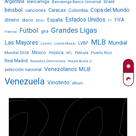
Argentina
Bancamiga
Bancamiga Banco Universal
Brasil
béisbol
Copa del Mundo
Caracas
Colombia
canciones
Estados Unidos
dinero
España
FIFA
disco
EEUU
F1
Grandes Ligas
Fútbol
gira
Francia
MLB
Las Mayores
Mundial
LVBP
Lionel Messi
Lesión
Mundial 2026
México
música
Película
Puerto Rico
NFL
Real Madrid
República Dominicana
Ronald Acuña Jr.
Venezolanos MLB
selección nacional
Venezuela
Vinotinto
álbum