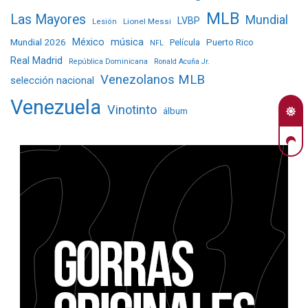
MLB
Las Mayores
Mundial
LVBP
Lionel Messi
Lesión
Mundial 2026
México
música
Película
Puerto Rico
NFL
Real Madrid
República Dominicana
Ronald Acuña Jr.
Venezolanos MLB
selección nacional
Venezuela
Vinotinto
álbum