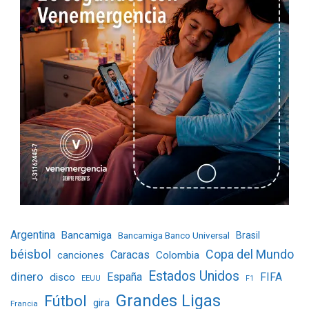
Argentina
Bancamiga
Bancamiga Banco Universal
Brasil
béisbol
Copa del Mundo
Caracas
Colombia
canciones
Estados Unidos
dinero
España
FIFA
disco
EEUU
F1
Grandes Ligas
Fútbol
gira
Francia