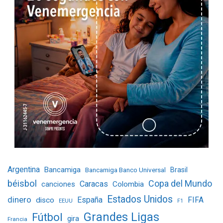
Argentina
Bancamiga
Bancamiga Banco Universal
Brasil
béisbol
Copa del Mundo
Caracas
Colombia
canciones
Estados Unidos
dinero
España
FIFA
disco
EEUU
F1
Grandes Ligas
Fútbol
gira
Francia