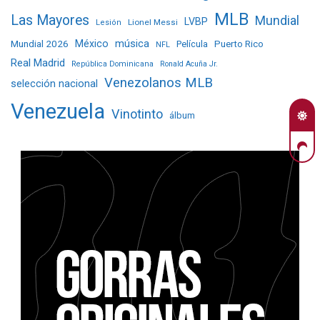
MLB
Las Mayores
Mundial
LVBP
Lionel Messi
Lesión
Mundial 2026
México
música
Película
Puerto Rico
NFL
Real Madrid
República Dominicana
Ronald Acuña Jr.
Venezolanos MLB
selección nacional
Venezuela
Vinotinto
álbum