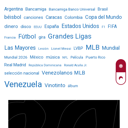
Argentina
Bancamiga
Bancamiga Banco Universal
Brasil
béisbol
Copa del Mundo
Caracas
Colombia
canciones
Estados Unidos
dinero
España
FIFA
disco
EEUU
F1
Grandes Ligas
Fútbol
gira
Francia
MLB
Las Mayores
Mundial
LVBP
Lionel Messi
Lesión
Mundial 2026
México
música
Película
Puerto Rico
NFL
Real Madrid
República Dominicana
Ronald Acuña Jr.
Venezolanos MLB
selección nacional
Venezuela
Vinotinto
álbum