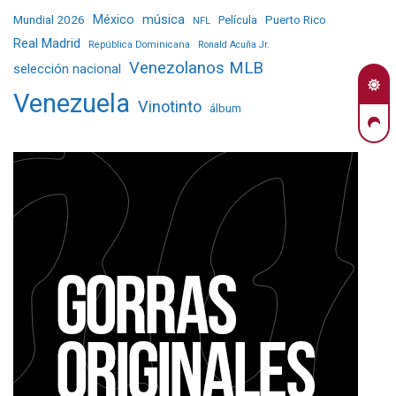
Mundial 2026
México
música
Película
Puerto Rico
NFL
Real Madrid
República Dominicana
Ronald Acuña Jr.
Venezolanos MLB
selección nacional
Venezuela
Vinotinto
álbum