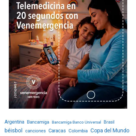
Argentina
Bancamiga
Bancamiga Banco Universal
Brasil
béisbol
Copa del Mundo
Caracas
Colombia
canciones