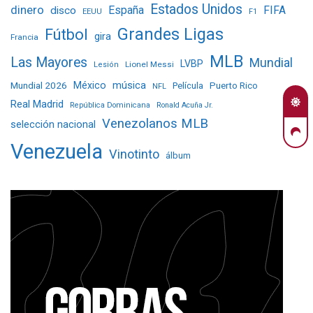
Estados Unidos
dinero
España
FIFA
disco
EEUU
F1
Grandes Ligas
Fútbol
gira
Francia
MLB
Las Mayores
Mundial
LVBP
Lionel Messi
Lesión
Mundial 2026
México
música
Película
Puerto Rico
NFL
Real Madrid
República Dominicana
Ronald Acuña Jr.
Venezolanos MLB
selección nacional
Venezuela
Vinotinto
álbum