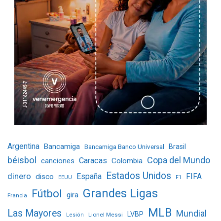
Argentina
Bancamiga
Bancamiga Banco Universal
Brasil
béisbol
Copa del Mundo
Caracas
Colombia
canciones
Estados Unidos
dinero
España
FIFA
disco
EEUU
F1
Grandes Ligas
Fútbol
gira
Francia
MLB
Las Mayores
Mundial
LVBP
Lionel Messi
Lesión