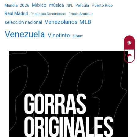
Mundial 2026
México
música
Película
Puerto Rico
NFL
Real Madrid
República Dominicana
Ronald Acuña Jr.
Venezolanos MLB
selección nacional
Venezuela
Vinotinto
álbum