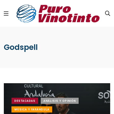
Godspell
DESTACADAS
ANÁLISIS Y OPINIÓN
MÚSICA Y FARÁNDULA