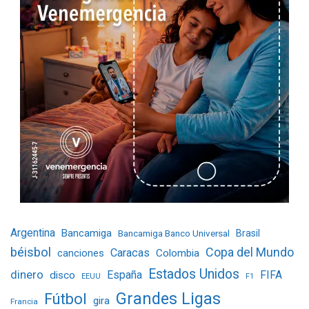
Argentina
Bancamiga
Bancamiga Banco Universal
Brasil
béisbol
Copa del Mundo
Caracas
Colombia
canciones
Estados Unidos
dinero
España
FIFA
disco
EEUU
F1
Grandes Ligas
Fútbol
gira
Francia