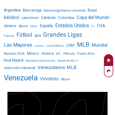
Argentina
Bancamiga
Bancamiga Banco Universal
Brasil
béisbol
Copa del Mundo
Caracas
Colombia
canciones
Estados Unidos
dinero
España
FIFA
disco
EEUU
F1
Grandes Ligas
Fútbol
gira
Francia
MLB
Las Mayores
Mundial
LVBP
Lionel Messi
Lesión
Mundial 2026
México
música
Película
Puerto Rico
NFL
Real Madrid
República Dominicana
Ronald Acuña Jr.
Venezolanos MLB
selección nacional
Venezuela
Vinotinto
álbum