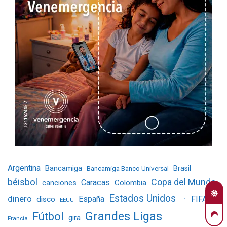
Argentina
Bancamiga
Bancamiga Banco Universal
Brasil
béisbol
Copa del Mundo
Caracas
Colombia
canciones
Estados Unidos
dinero
España
FIFA
disco
EEUU
F1
Grandes Ligas
Fútbol
gira
Francia