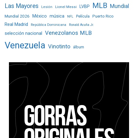
MLB
Las Mayores
Mundial
LVBP
Lionel Messi
Lesión
Mundial 2026
México
música
Película
Puerto Rico
NFL
Real Madrid
República Dominicana
Ronald Acuña Jr.
Venezolanos MLB
selección nacional
Venezuela
Vinotinto
álbum