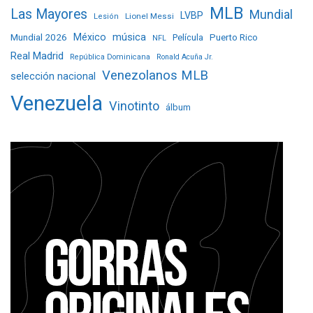
MLB
Las Mayores
Mundial
LVBP
Lionel Messi
Lesión
Mundial 2026
México
música
Película
Puerto Rico
NFL
Real Madrid
República Dominicana
Ronald Acuña Jr.
Venezolanos MLB
selección nacional
Venezuela
Vinotinto
álbum