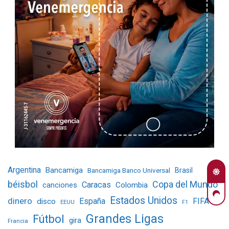
Argentina
Bancamiga
Bancamiga Banco Universal
Brasil
béisbol
Copa del Mundo
Caracas
Colombia
canciones
Estados Unidos
dinero
España
FIFA
disco
EEUU
F1
Grandes Ligas
Fútbol
gira
Francia