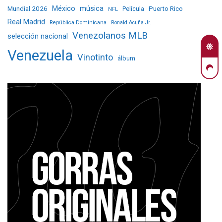
Mundial 2026
México
música
Película
Puerto Rico
NFL
Real Madrid
República Dominicana
Ronald Acuña Jr.
Venezolanos MLB
selección nacional
Venezuela
Vinotinto
álbum