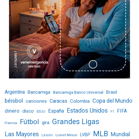
Argentina
Bancamiga
Bancamiga Banco Universal
Brasil
béisbol
Copa del Mundo
Caracas
Colombia
canciones
Estados Unidos
dinero
España
FIFA
disco
EEUU
F1
Grandes Ligas
Fútbol
gira
Francia
MLB
Las Mayores
Mundial
LVBP
Lionel Messi
Lesión