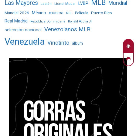
MLB
Las Mayores
Mundial
LVBP
Lionel Messi
Lesión
Mundial 2026
México
música
Película
Puerto Rico
NFL
Real Madrid
República Dominicana
Ronald Acuña Jr.
Venezolanos MLB
selección nacional
Venezuela
Vinotinto
álbum