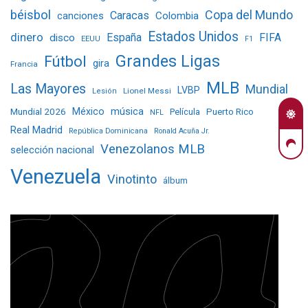
béisbol
Copa del Mundo
Caracas
Colombia
canciones
Estados Unidos
dinero
España
FIFA
disco
EEUU
F1
Grandes Ligas
Fútbol
gira
Francia
MLB
Las Mayores
Mundial
LVBP
Lionel Messi
Lesión
Mundial 2026
México
música
Película
Puerto Rico
NFL
Real Madrid
República Dominicana
Ronald Acuña Jr.
Venezolanos MLB
selección nacional
Venezuela
Vinotinto
álbum