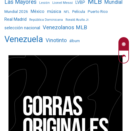
MLB
Las Mayores
Mundial
LVBP
Lionel Messi
Lesión
Mundial 2026
México
música
Película
Puerto Rico
NFL
Real Madrid
República Dominicana
Ronald Acuña Jr.
Venezolanos MLB
selección nacional
Venezuela
Vinotinto
álbum