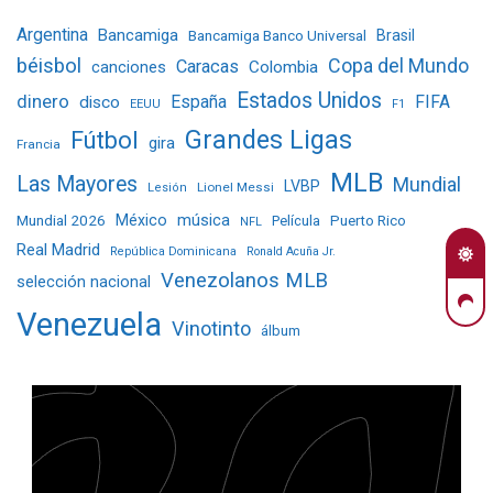
Argentina
Bancamiga
Bancamiga Banco Universal
Brasil
béisbol
Copa del Mundo
Caracas
Colombia
canciones
Estados Unidos
dinero
España
FIFA
disco
EEUU
F1
Grandes Ligas
Fútbol
gira
Francia
MLB
Las Mayores
Mundial
LVBP
Lionel Messi
Lesión
Mundial 2026
México
música
Película
Puerto Rico
NFL
Real Madrid
República Dominicana
Ronald Acuña Jr.
Venezolanos MLB
selección nacional
Venezuela
Vinotinto
álbum