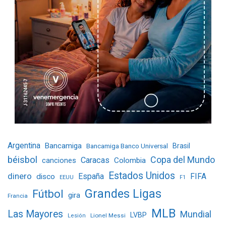
Argentina
Bancamiga
Bancamiga Banco Universal
Brasil
béisbol
Copa del Mundo
Caracas
Colombia
canciones
Estados Unidos
dinero
España
FIFA
disco
EEUU
F1
Grandes Ligas
Fútbol
gira
Francia
MLB
Las Mayores
Mundial
LVBP
Lionel Messi
Lesión