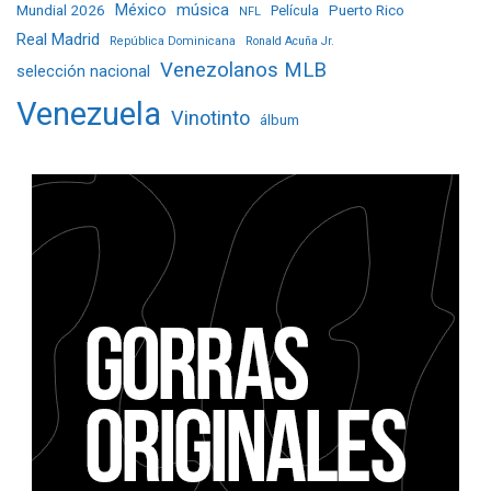
Mundial 2026
México
música
Película
Puerto Rico
NFL
Real Madrid
República Dominicana
Ronald Acuña Jr.
Venezolanos MLB
selección nacional
Venezuela
Vinotinto
álbum