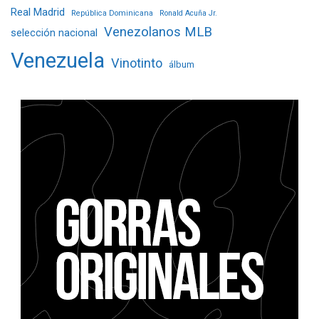
Real Madrid
República Dominicana
Ronald Acuña Jr.
Venezolanos MLB
selección nacional
Venezuela
Vinotinto
álbum