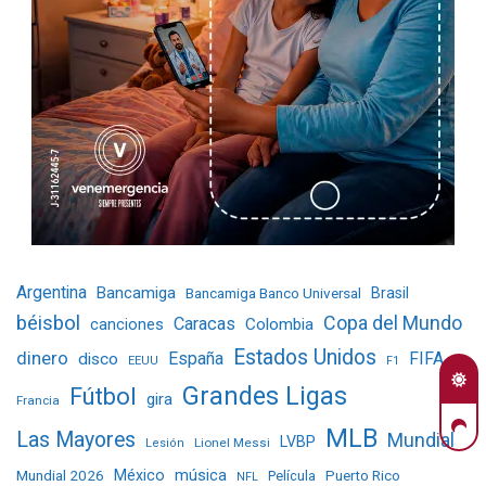
Argentina
Bancamiga
Bancamiga Banco Universal
Brasil
béisbol
Copa del Mundo
Caracas
Colombia
canciones
Estados Unidos
dinero
España
FIFA
disco
EEUU
F1
Grandes Ligas
Fútbol
gira
Francia
MLB
Las Mayores
Mundial
LVBP
Lionel Messi
Lesión
Mundial 2026
México
música
Película
Puerto Rico
NFL