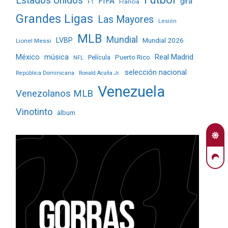
Estados Unidos
FIFA
gira
Francia
F1
Grandes Ligas
Las Mayores
Lesión
MLB
Mundial
LVBP
Mundial 2026
Lionel Messi
Real Madrid
México
música
Película
Puerto Rico
NFL
selección nacional
República Dominicana
Ronald Acuña Jr.
Venezuela
Venezolanos MLB
Vinotinto
álbum