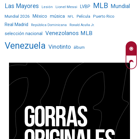
MLB
Las Mayores
Mundial
LVBP
Lionel Messi
Lesión
Mundial 2026
México
música
Película
Puerto Rico
NFL
Real Madrid
República Dominicana
Ronald Acuña Jr.
Venezolanos MLB
selección nacional
Venezuela
Vinotinto
álbum