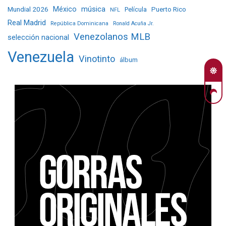
Mundial 2026
México
música
Película
Puerto Rico
NFL
Real Madrid
República Dominicana
Ronald Acuña Jr.
Venezolanos MLB
selección nacional
Venezuela
Vinotinto
álbum