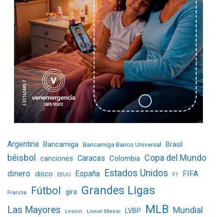
Argentina
Bancamiga
Bancamiga Banco Universal
Brasil
béisbol
Copa del Mundo
Caracas
Colombia
canciones
Estados Unidos
dinero
España
FIFA
disco
EEUU
F1
Grandes Ligas
Fútbol
gira
Francia
MLB
Las Mayores
Mundial
LVBP
Lionel Messi
Lesión