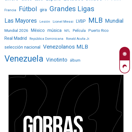
Grandes Ligas
Fútbol
gira
Francia
MLB
Las Mayores
Mundial
LVBP
Lionel Messi
Lesión
Mundial 2026
México
música
Película
Puerto Rico
NFL
Real Madrid
República Dominicana
Ronald Acuña Jr.
Venezolanos MLB
selección nacional
Venezuela
Vinotinto
álbum