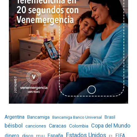
Argentina
Bancamiga
Bancamiga Banco Universal
Brasil
béisbol
Copa del Mundo
Caracas
Colombia
canciones
Estados Unidos
dinero
España
FIFA
disco
EEUU
F1