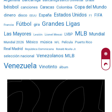
béisbol
Copa del Mundo
Caracas
Colombia
canciones
Estados Unidos
dinero
España
FIFA
disco
EEUU
F1
Grandes Ligas
Fútbol
gira
Francia
MLB
Las Mayores
Mundial
LVBP
Lionel Messi
Lesión
Mundial 2026
México
música
Película
Puerto Rico
NFL
Real Madrid
República Dominicana
Ronald Acuña Jr.
Venezolanos MLB
selección nacional
Venezuela
Vinotinto
álbum