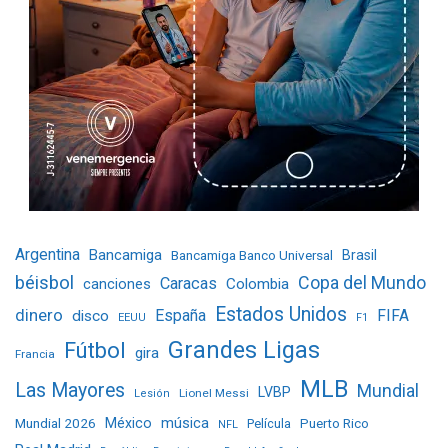
Argentina
Bancamiga
Bancamiga Banco Universal
Brasil
béisbol
Copa del Mundo
Caracas
Colombia
canciones
Estados Unidos
dinero
España
FIFA
disco
EEUU
F1
Grandes Ligas
Fútbol
gira
Francia
MLB
Las Mayores
Mundial
LVBP
Lionel Messi
Lesión
Mundial 2026
México
música
Película
Puerto Rico
NFL