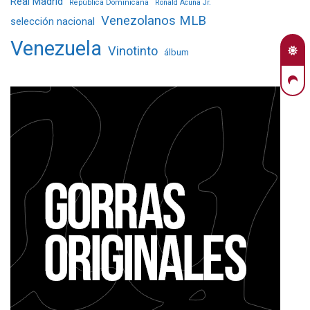
Real Madrid
República Dominicana
Ronald Acuña Jr.
Venezolanos MLB
selección nacional
Venezuela
Vinotinto
álbum