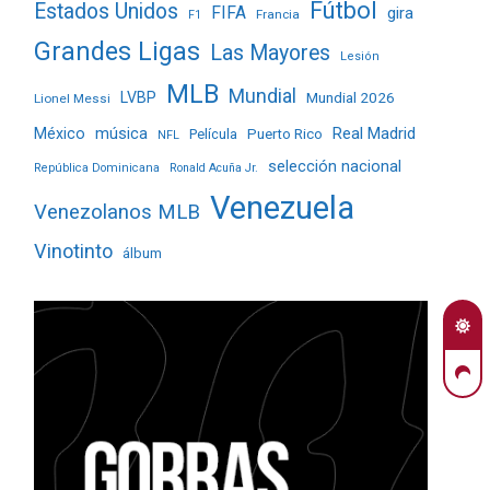
Fútbol
Estados Unidos
FIFA
gira
Francia
F1
Grandes Ligas
Las Mayores
Lesión
MLB
Mundial
LVBP
Mundial 2026
Lionel Messi
Real Madrid
México
música
Película
Puerto Rico
NFL
selección nacional
República Dominicana
Ronald Acuña Jr.
Venezuela
Venezolanos MLB
Vinotinto
álbum