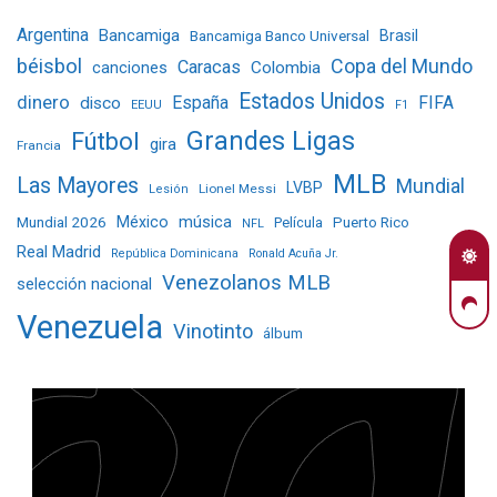
Argentina
Bancamiga
Bancamiga Banco Universal
Brasil
béisbol
Copa del Mundo
Caracas
Colombia
canciones
Estados Unidos
dinero
España
FIFA
disco
EEUU
F1
Grandes Ligas
Fútbol
gira
Francia
MLB
Las Mayores
Mundial
LVBP
Lionel Messi
Lesión
Mundial 2026
México
música
Película
Puerto Rico
NFL
Real Madrid
República Dominicana
Ronald Acuña Jr.
Venezolanos MLB
selección nacional
Venezuela
Vinotinto
álbum