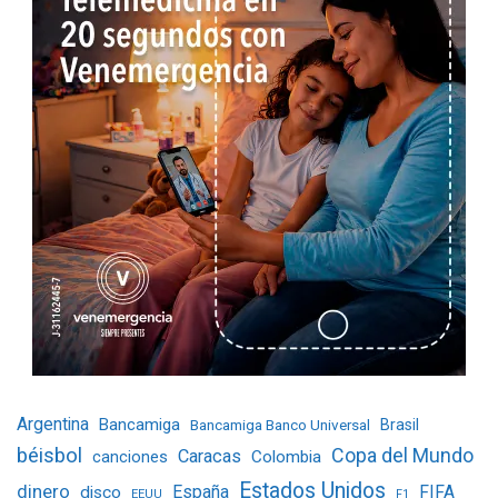
Argentina
Bancamiga
Bancamiga Banco Universal
Brasil
béisbol
Copa del Mundo
Caracas
Colombia
canciones
Estados Unidos
dinero
España
FIFA
disco
EEUU
F1