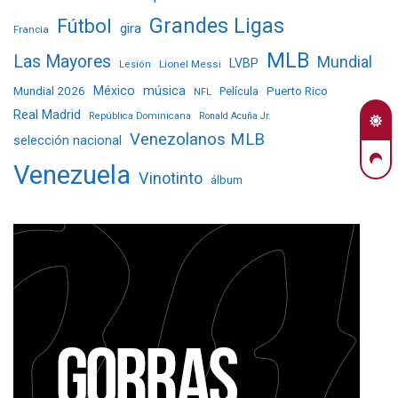
Grandes Ligas
Fútbol
gira
Francia
MLB
Las Mayores
Mundial
LVBP
Lionel Messi
Lesión
Mundial 2026
México
música
Película
Puerto Rico
NFL
Real Madrid
República Dominicana
Ronald Acuña Jr.
Venezolanos MLB
selección nacional
Venezuela
Vinotinto
álbum