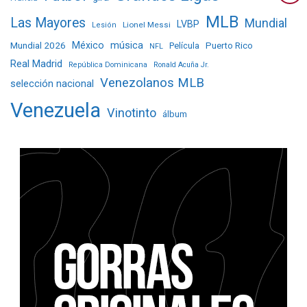
MLB
Las Mayores
Mundial
LVBP
Lionel Messi
Lesión
Mundial 2026
México
música
Película
Puerto Rico
NFL
Real Madrid
República Dominicana
Ronald Acuña Jr.
Venezolanos MLB
selección nacional
Venezuela
Vinotinto
álbum