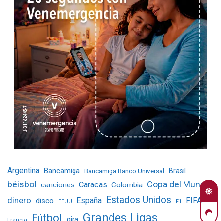
Argentina
Bancamiga
Bancamiga Banco Universal
Brasil
béisbol
Copa del Mundo
Caracas
Colombia
canciones
Estados Unidos
dinero
España
FIFA
disco
EEUU
F1
Grandes Ligas
Fútbol
gira
Francia