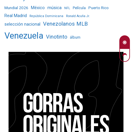
Mundial 2026
México
música
Película
Puerto Rico
NFL
Real Madrid
República Dominicana
Ronald Acuña Jr.
Venezolanos MLB
selección nacional
Venezuela
Vinotinto
álbum