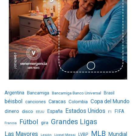
Argentina
Bancamiga
Bancamiga Banco Universal
Brasil
béisbol
Copa del Mundo
Caracas
Colombia
canciones
Estados Unidos
dinero
España
FIFA
disco
EEUU
F1
Grandes Ligas
Fútbol
gira
Francia
MLB
Las Mayores
Mundial
LVBP
Lionel Messi
Lesión