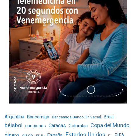
Argentina
Bancamiga
Bancamiga Banco Universal
Brasil
béisbol
Copa del Mundo
Caracas
Colombia
canciones
Estados Unidos
dinero
España
FIFA
disco
EEUU
F1