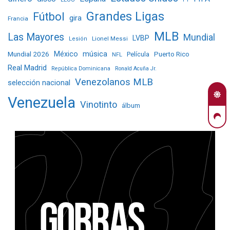
Grandes Ligas
Fútbol
gira
Francia
MLB
Las Mayores
Mundial
LVBP
Lionel Messi
Lesión
Mundial 2026
México
música
Película
Puerto Rico
NFL
Real Madrid
República Dominicana
Ronald Acuña Jr.
Venezolanos MLB
selección nacional
Venezuela
Vinotinto
álbum