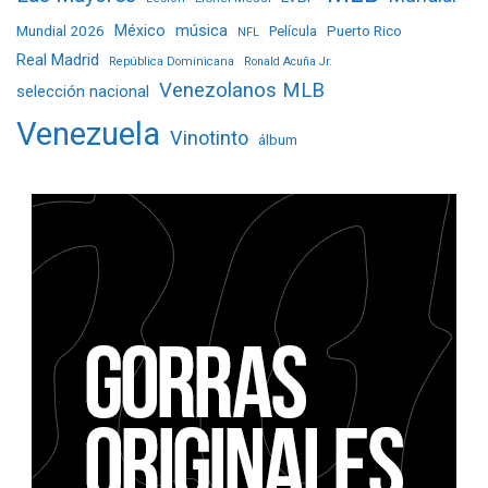
Mundial 2026
México
música
Película
Puerto Rico
NFL
Real Madrid
República Dominicana
Ronald Acuña Jr.
Venezolanos MLB
selección nacional
Venezuela
Vinotinto
álbum