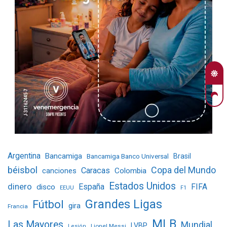
Argentina
Bancamiga
Bancamiga Banco Universal
Brasil
béisbol
Copa del Mundo
Caracas
Colombia
canciones
Estados Unidos
dinero
España
FIFA
disco
EEUU
F1
Grandes Ligas
Fútbol
gira
Francia
MLB
Las Mayores
Mundial
LVBP
Lionel Messi
Lesión