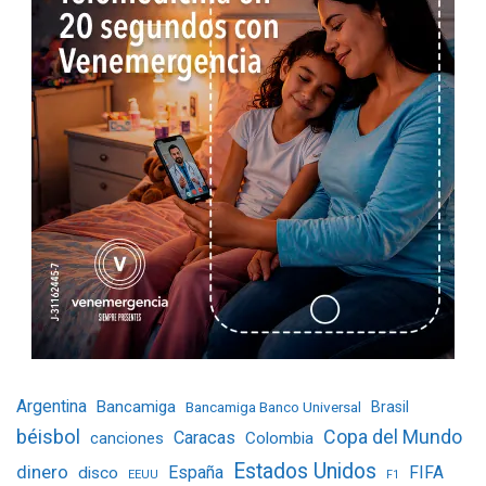
Argentina
Bancamiga
Bancamiga Banco Universal
Brasil
béisbol
Copa del Mundo
Caracas
Colombia
canciones
Estados Unidos
dinero
España
FIFA
disco
EEUU
F1