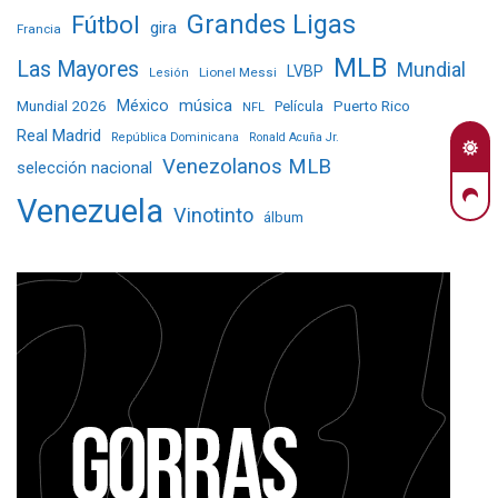
Grandes Ligas
Fútbol
gira
Francia
MLB
Las Mayores
Mundial
LVBP
Lionel Messi
Lesión
Mundial 2026
México
música
Película
Puerto Rico
NFL
Real Madrid
República Dominicana
Ronald Acuña Jr.
Venezolanos MLB
selección nacional
Venezuela
Vinotinto
álbum