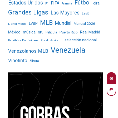
Fútbol
Estados Unidos
FIFA
gira
Francia
F1
Grandes Ligas
Las Mayores
Lesión
MLB
Mundial
LVBP
Mundial 2026
Lionel Messi
Real Madrid
México
música
Película
Puerto Rico
NFL
selección nacional
República Dominicana
Ronald Acuña Jr.
Venezuela
Venezolanos MLB
Vinotinto
álbum