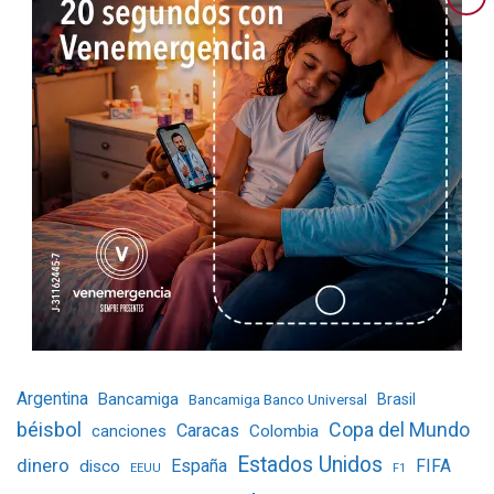
Argentina
Bancamiga
Bancamiga Banco Universal
Brasil
béisbol
Copa del Mundo
Caracas
Colombia
canciones
Estados Unidos
dinero
España
FIFA
disco
EEUU
F1