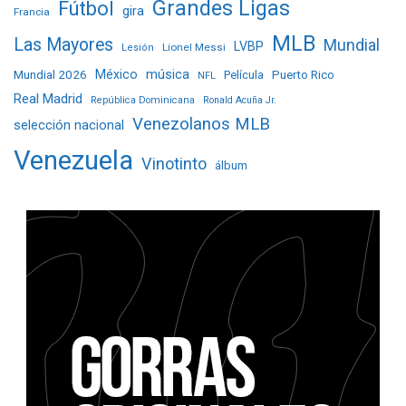
Grandes Ligas
Fútbol
gira
Francia
MLB
Las Mayores
Mundial
LVBP
Lionel Messi
Lesión
Mundial 2026
México
música
Película
Puerto Rico
NFL
Real Madrid
República Dominicana
Ronald Acuña Jr.
Venezolanos MLB
selección nacional
Venezuela
Vinotinto
álbum