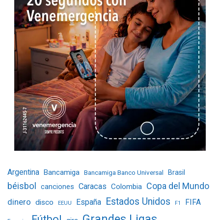
Argentina
Bancamiga
Bancamiga Banco Universal
Brasil
béisbol
Copa del Mundo
Caracas
Colombia
canciones
Estados Unidos
dinero
España
FIFA
disco
EEUU
F1
Grandes Ligas
Fútbol