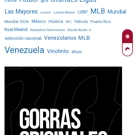
gira
Francia
MLB
Las Mayores
Mundial
LVBP
Lionel Messi
Lesión
Mundial 2026
México
música
Película
Puerto Rico
NFL
Real Madrid
República Dominicana
Ronald Acuña Jr.
Venezolanos MLB
selección nacional
Venezuela
Vinotinto
álbum