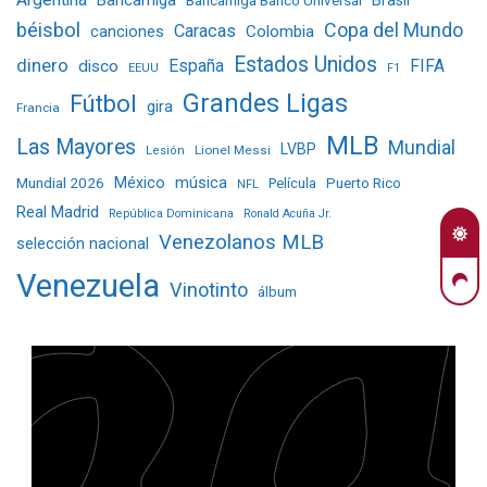
béisbol
Copa del Mundo
Caracas
Colombia
canciones
Estados Unidos
dinero
España
FIFA
disco
EEUU
F1
Grandes Ligas
Fútbol
gira
Francia
MLB
Las Mayores
Mundial
LVBP
Lionel Messi
Lesión
Mundial 2026
México
música
Película
Puerto Rico
NFL
Real Madrid
República Dominicana
Ronald Acuña Jr.
Venezolanos MLB
selección nacional
Venezuela
Vinotinto
álbum