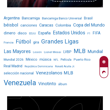
Argentina
Bancamiga
Bancamiga Banco Universal
Brasil
béisbol
Copa del Mundo
Caracas
Colombia
canciones
Estados Unidos
dinero
España
FIFA
disco
EEUU
F1
Grandes Ligas
Fútbol
gira
Francia
MLB
Las Mayores
Mundial
LVBP
Lionel Messi
Lesión
Mundial 2026
México
música
Película
Puerto Rico
NFL
Real Madrid
República Dominicana
Ronald Acuña Jr.
Venezolanos MLB
selección nacional
Venezuela
Vinotinto
álbum