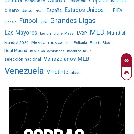
béisbol
Copa del Mundo
Caracas
Colombia
canciones
Estados Unidos
dinero
España
FIFA
disco
EEUU
F1
Grandes Ligas
Fútbol
gira
Francia
MLB
Las Mayores
Mundial
LVBP
Lionel Messi
Lesión
Mundial 2026
México
música
Película
Puerto Rico
NFL
Real Madrid
República Dominicana
Ronald Acuña Jr.
Venezolanos MLB
selección nacional
Venezuela
Vinotinto
álbum