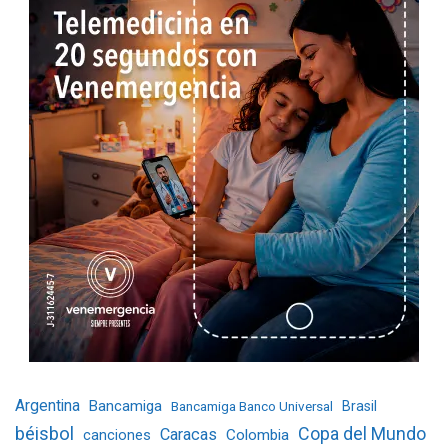
Argentina
Bancamiga
Bancamiga Banco Universal
Brasil
béisbol
Copa del Mundo
Caracas
Colombia
canciones