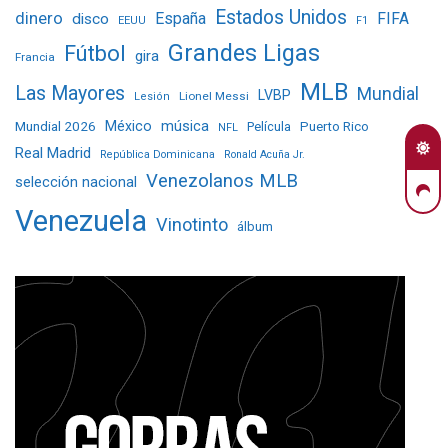
Estados Unidos
dinero
España
FIFA
disco
EEUU
F1
Grandes Ligas
Fútbol
gira
Francia
MLB
Las Mayores
Mundial
LVBP
Lionel Messi
Lesión
Mundial 2026
México
música
Película
Puerto Rico
NFL
Real Madrid
República Dominicana
Ronald Acuña Jr.
Venezolanos MLB
selección nacional
Venezuela
Vinotinto
álbum