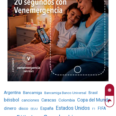
Argentina
Bancamiga
Bancamiga Banco Universal
Brasil
béisbol
Copa del Mundo
Caracas
Colombia
canciones
Estados Unidos
dinero
España
FIFA
disco
EEUU
F1