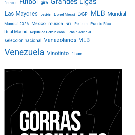
Grandes Ligas
Fútbol
gira
Francia
MLB
Las Mayores
Mundial
LVBP
Lionel Messi
Lesión
Mundial 2026
México
música
Película
Puerto Rico
NFL
Real Madrid
República Dominicana
Ronald Acuña Jr.
Venezolanos MLB
selección nacional
Venezuela
Vinotinto
álbum