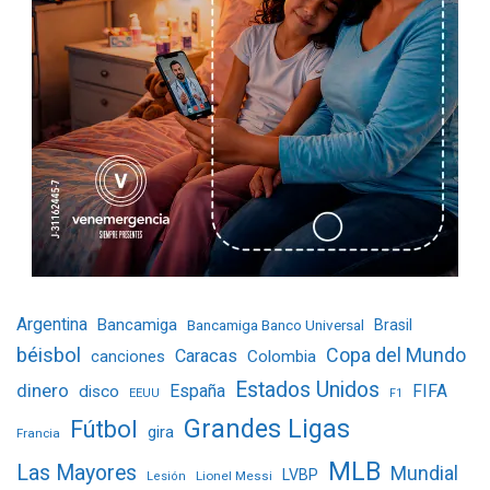
Argentina
Bancamiga
Bancamiga Banco Universal
Brasil
béisbol
Copa del Mundo
Caracas
Colombia
canciones
Estados Unidos
dinero
España
FIFA
disco
EEUU
F1
Grandes Ligas
Fútbol
gira
Francia
MLB
Las Mayores
Mundial
LVBP
Lionel Messi
Lesión