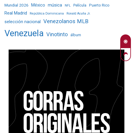
Mundial 2026
México
música
Película
Puerto Rico
NFL
Real Madrid
República Dominicana
Ronald Acuña Jr.
Venezolanos MLB
selección nacional
Venezuela
Vinotinto
álbum