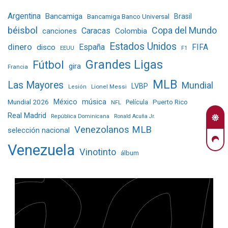
Argentina
Bancamiga
Bancamiga Banco Universal
Brasil
béisbol
Copa del Mundo
Caracas
Colombia
canciones
Estados Unidos
dinero
España
FIFA
disco
EEUU
F1
Grandes Ligas
Fútbol
gira
Francia
MLB
Las Mayores
Mundial
LVBP
Lionel Messi
Lesión
Mundial 2026
México
música
Película
Puerto Rico
NFL
Real Madrid
República Dominicana
Ronald Acuña Jr.
Venezolanos MLB
selección nacional
Venezuela
Vinotinto
álbum