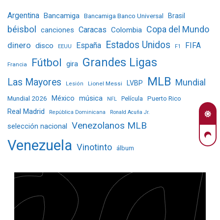
Argentina
Bancamiga
Bancamiga Banco Universal
Brasil
béisbol
Copa del Mundo
Caracas
Colombia
canciones
Estados Unidos
dinero
España
FIFA
disco
EEUU
F1
Grandes Ligas
Fútbol
gira
Francia
MLB
Las Mayores
Mundial
LVBP
Lionel Messi
Lesión
Mundial 2026
México
música
Película
Puerto Rico
NFL
Real Madrid
República Dominicana
Ronald Acuña Jr.
Venezolanos MLB
selección nacional
Venezuela
Vinotinto
álbum