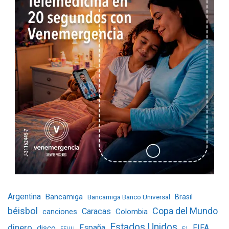
Argentina
Bancamiga
Bancamiga Banco Universal
Brasil
béisbol
Copa del Mundo
Caracas
Colombia
canciones
Estados Unidos
dinero
España
FIFA
disco
EEUU
F1