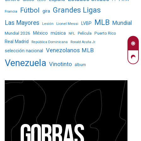
Grandes Ligas
Fútbol
gira
Francia
MLB
Las Mayores
Mundial
LVBP
Lionel Messi
Lesión
Mundial 2026
México
música
Película
Puerto Rico
NFL
Real Madrid
República Dominicana
Ronald Acuña Jr.
Venezolanos MLB
selección nacional
Venezuela
Vinotinto
álbum