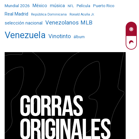
Mundial 2026
México
música
Película
Puerto Rico
NFL
Real Madrid
República Dominicana
Ronald Acuña Jr.
Venezolanos MLB
selección nacional
Venezuela
Vinotinto
álbum