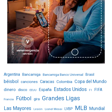
Argentina
Bancamiga
Bancamiga Banco Universal
Brasil
béisbol
Copa del Mundo
Caracas
Colombia
canciones
Estados Unidos
dinero
España
FIFA
disco
EEUU
F1
Grandes Ligas
Fútbol
gira
Francia
MLB
Las Mayores
Mundial
LVBP
Lionel Messi
Lesión