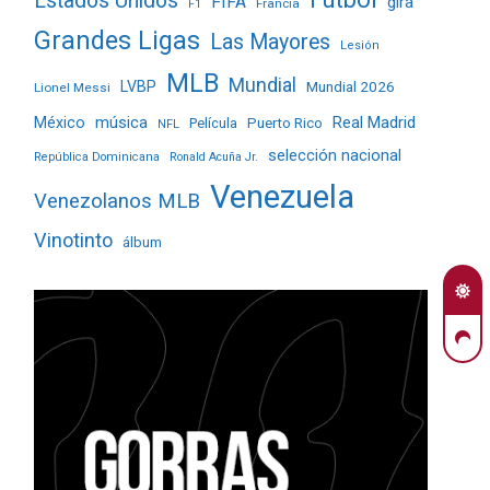
Estados Unidos
FIFA
gira
Francia
F1
Grandes Ligas
Las Mayores
Lesión
MLB
Mundial
LVBP
Mundial 2026
Lionel Messi
Real Madrid
México
música
Película
Puerto Rico
NFL
selección nacional
República Dominicana
Ronald Acuña Jr.
Venezuela
Venezolanos MLB
Vinotinto
álbum