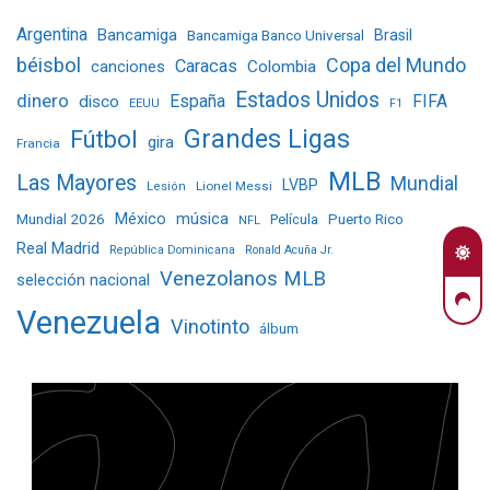
Argentina
Bancamiga
Bancamiga Banco Universal
Brasil
béisbol
Copa del Mundo
Caracas
Colombia
canciones
Estados Unidos
dinero
España
FIFA
disco
EEUU
F1
Grandes Ligas
Fútbol
gira
Francia
MLB
Las Mayores
Mundial
LVBP
Lionel Messi
Lesión
Mundial 2026
México
música
Película
Puerto Rico
NFL
Real Madrid
República Dominicana
Ronald Acuña Jr.
Venezolanos MLB
selección nacional
Venezuela
Vinotinto
álbum