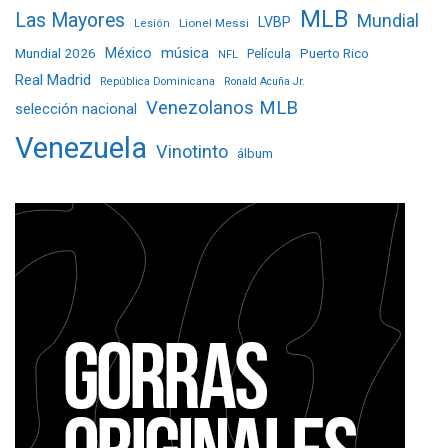
MLB
Las Mayores
Mundial
LVBP
Lionel Messi
Lesión
Mundial 2026
México
música
Película
Puerto Rico
NFL
Real Madrid
República Dominicana
Ronald Acuña Jr.
Venezolanos MLB
selección nacional
Venezuela
Vinotinto
álbum